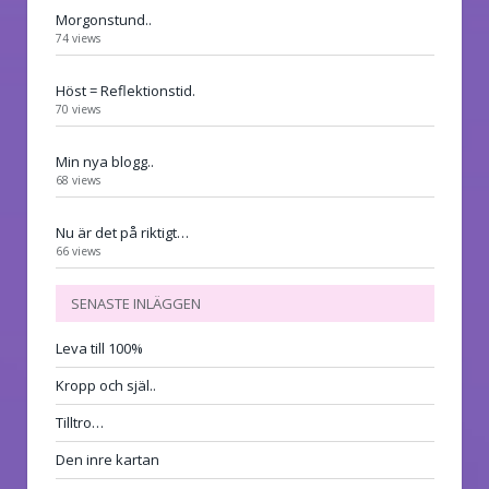
Morgonstund..
74 views
Höst = Reflektionstid.
70 views
Min nya blogg..
68 views
Nu är det på riktigt…
66 views
SENASTE INLÄGGEN
Leva till 100%
Kropp och själ..
Tilltro…
Den inre kartan