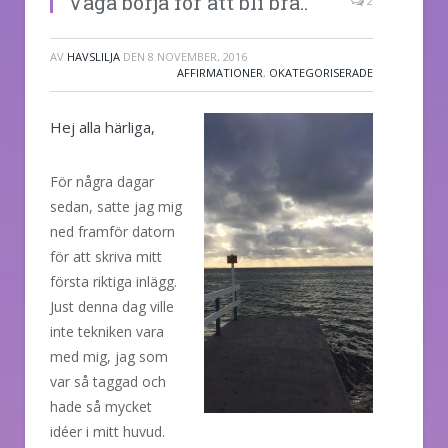
Våga börja för att bli bra..
2
AV
HAVSLILJA
DEN
8 NOVEMBER, 2016
AFFIRMATIONER
,
OKATEGORISERADE
Hej alla härliga,
För några dagar
sedan, satte jag mig
ned framför datorn
för att skriva mitt
första riktiga inlägg.
Just denna dag ville
inte tekniken vara
med mig, jag som
var så taggad och
hade så mycket
idéer i mitt huvud.