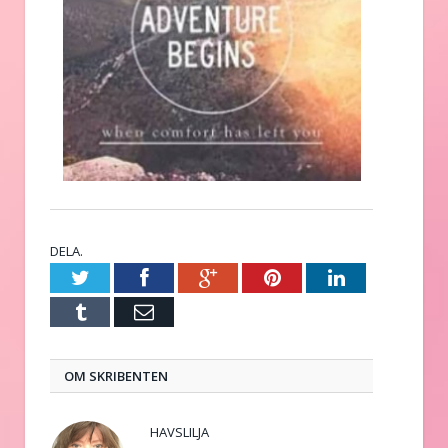
DELA.
Twitter
Facebook
Google+
Pinterest
LinkedIn
Tumblr
E-
post
OM SKRIBENTEN
HAVSLILJA