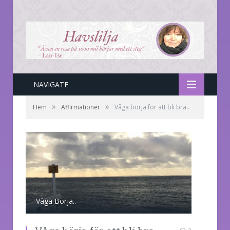
NAVIGATE
»
»
Hem
Affirmationer
Våga börja för att bli bra..
Våga Börja..