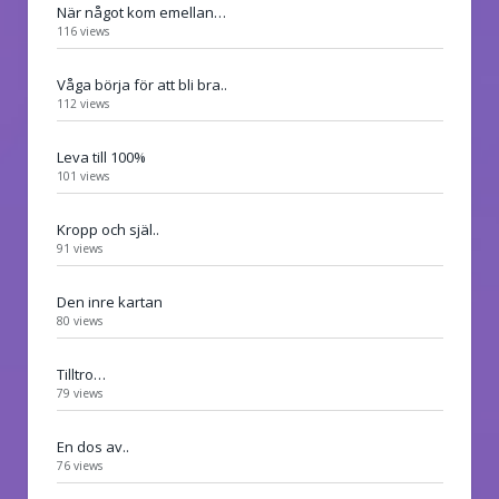
När något kom emellan…
116 views
Våga börja för att bli bra..
112 views
Leva till 100%
101 views
Kropp och själ..
91 views
Den inre kartan
80 views
Tilltro…
79 views
En dos av..
76 views