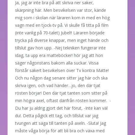
Ja, jag är inte bra på att skriva ner saker,
skärpning här. Men besvikelsen var stor, kände
mig som i skolan när läraren kom in med en hög
vagn med en tjock-tv på. Vi skulle få titta på film
(inte vanlig på 70-talet) Jubel!! Läraren började
trycka på diverse knappar, men inget hände och
tillslut gav hon upp. -Nej tekniken fungerar inte
idag, ta upp era matteböcker! hör jag att hon
säger någonstans bakom alla suckar. Vissa
förstår säkert besvikelsen över Tv kontra Matte!
Och nu någon dag senare sitter jag här och ska
skriva igen, och vad händer…jo, den där tjat
rösten börjar! Den där tjat tanten som sitter på
min högra axel, oftast därifrån rösten kommer. -
Du har ju aldrig gjort det här förut, -Inte kan väl
du!. Detta pågick ett tag, och tillslut var jag
tvungen att säga till tanten på axeln. -Sluta! Jag
måste våga börja för att bli bra och växa med