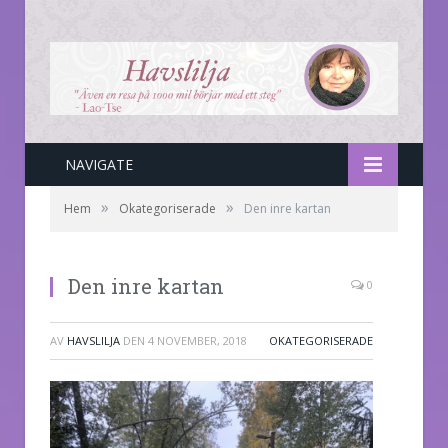
NAVIGATE
»
»
Hem
Okategoriserade
Den inre kartan
Den inre kartan
0
AV
HAVSLILJA
DEN
4 NOVEMBER, 2018
OKATEGORISERADE