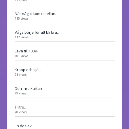
När något kom emellan…
115 views
Våga börja för att bli bra..
112 views
Leva till 100%
101 views
Kropp och själ..
91 views
Den inre kartan
79 views
Tilltro…
78 views
En dos av..