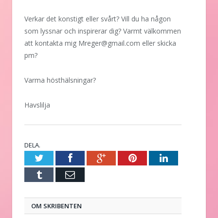
Verkar det konstigt eller svårt? Vill du ha någon
som lyssnar och inspirerar dig? Varmt välkommen
att kontakta mig Mreger@gmail.com eller skicka
pm?
Varma hösthälsningar?
Havslilja
DELA.
Twitter
Facebook
Google+
Pinterest
LinkedIn
Tumblr
E-
post
OM SKRIBENTEN