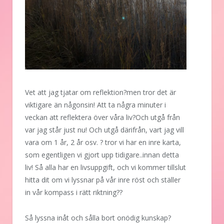
Vet att jag tjatar om reflektion?men tror det är
viktigare än någonsin! Att ta några minuter i
veckan att reflektera över våra liv?Och utgå från
var jag står just nu! Och utgå därifrån, vart jag vill
vara om 1 år, 2 år osv. ? tror vi har en inre karta,
som egentligen vi gjort upp tidigare..innan detta
liv! Så alla har en livsuppgift, och vi kommer tillslut
hitta dit om vi lyssnar på vår inre röst och ställer
in vår kompass i rätt riktning??
Så lyssna inåt och sålla bort onödig kunskap?