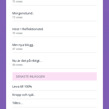
75 views
Morgonstund..
73 views
Höst = Reflektionstid.
70 views
Min nya blogg..
67 views
Nu är det på riktigt…
66 views
SENASTE INLÄGGEN
Leva till 100%
Kropp och själ..
Tilltro…