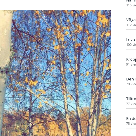
När 
115 vi
Våga 
112 vi
Leva 
100 vi
Kropp
91 vie
Den i
79 vie
Tillt
77 vie
En do
75 vie