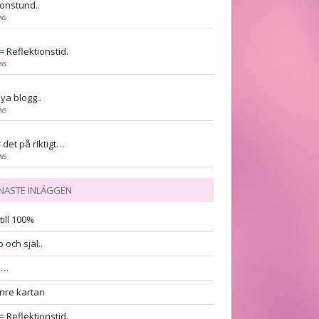
onstund..
ws
= Reflektionstid.
ws
ya blogg..
ws
 det på riktigt…
ws
NASTE INLÄGGEN
till 100%
 och själ..
ro…
nre kartan
= Reflektionstid.