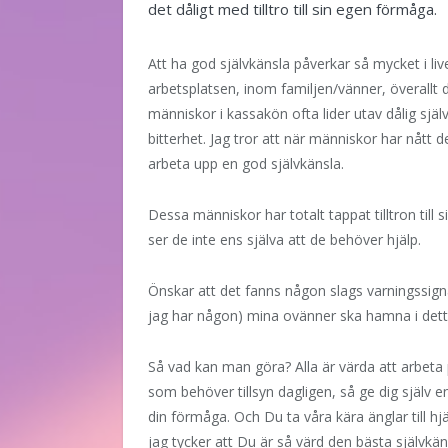
det dåligt med tilltro till sin egen förmåga.
Att ha god självkänsla påverkar så mycket i live
arbetsplatsen, inom familjen/vänner, överallt d
människor i kassakön ofta lider utav dålig självk
bitterhet. Jag tror att när människor har nått de
arbeta upp en god självkänsla.
Dessa människor har totalt tappat tilltron till 
ser de inte ens själva att de behöver hjälp.
Önskar att det fanns någon slags varningssignal 
jag har någon) mina ovänner ska hamna i det
Så vad kan man göra? Alla är värda att arbeta 
som behöver tillsyn dagligen, så ge dig själv en 
din förmåga. Och Du ta våra kära änglar till hj
jag tycker att Du är så värd den bästa självkän