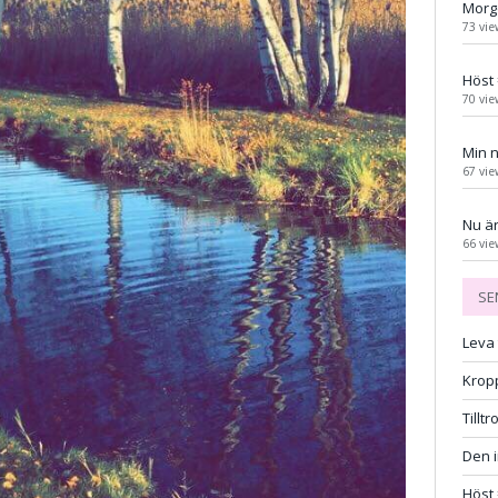
Morg
73 vie
Höst 
70 vie
Min n
67 vie
Nu är
66 vie
SE
Leva 
Kropp
Tillt
Den i
Höst 