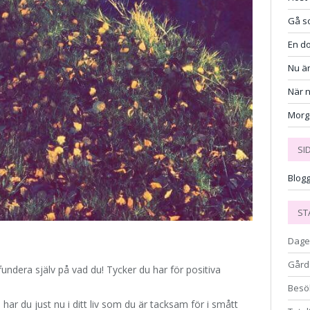
Gå so
En do
Nu är
När 
Morg
SI
Blog
ST
Dage
Gård
fundera själv på vad du! Tycker du har för positiva
Besö
 har du just nu i ditt liv som du är tacksam för i smått