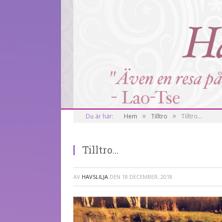
»
»
Du är här:
Hem
Tilltro
Tilltro…
Tilltro…
AV
HAVSLILJA
DEN
18 DECEMBER, 2018