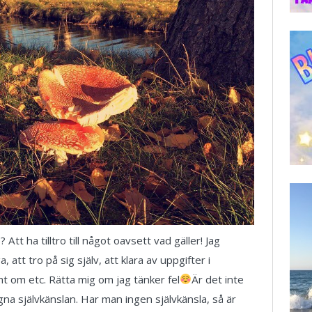
Att ha tilltro till något oavsett vad gäller! Jag
 att tro på sig själv, att klara av uppgifter i
mt om etc. Rätta mig om jag tänker fel
Är det inte
gna självkänslan. Har man ingen självkänsla, så är