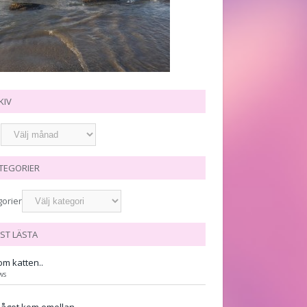
KIV
TEGORIER
gorier
ST LÄSTA
m katten..
ws