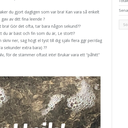
Total
Sena
saker du gjort dagligen som var bra! Kan vara så enkelt
gav av ditt fina leende ?
ot bra! Gör det ofta, tar bara någon sekund??
t du är bäst och fin som du är, Le stort!?
kriv ner, säg högt el tyst till dig själv flera ggr per/dag
ra sekunder extra bara) ??
lv, för de stämmer oftast inte! Brukar vara ett “påhitt”
!