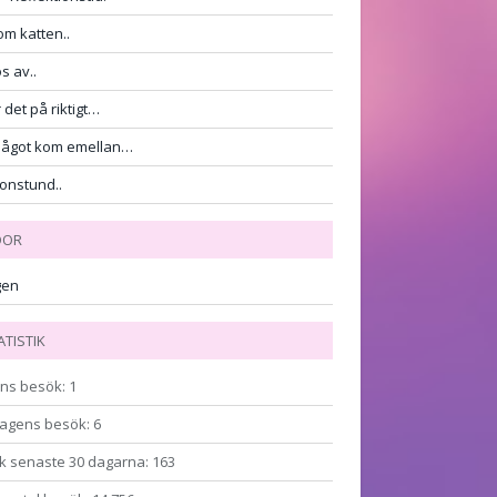
m katten..
s av..
 det på riktigt…
något kom emellan…
onstund..
DOR
gen
ATISTIK
ns besök:
1
agens besök:
6
k senaste 30 dagarna:
163