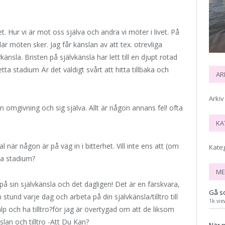
t. Hur vi är mot oss själva och andra vi möter i livet. På
är möten sker. Jag får känslan av att tex. otrevliga
änsla. Bristen på självkänsla har lett till en djupt rotad
tta stadium Är det väldigt svårt att hitta tillbaka och
AR
Arkiv
sin omgivning och sig själva. Allt är någon annans fel! ofta
KA
när någon är på väg in i bitterhet. Vill inte ens att (om
Kate
ta stadium?
ME
på sin självkänsla och det dagligen! Det är en färskvara,
Gå so
stund varje dag och arbeta på din självkänsla/tilltro till
1k vie
älp och ha tilltro?för jag är övertygad om att de liksom
slan och tilltro -Att Du Kan?