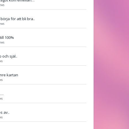
något kom emellan…
ews
börja för att bli bra..
ews
till 100%
ews
 och själ..
ws
nre kartan
ws
ro…
ws
s av..
ws