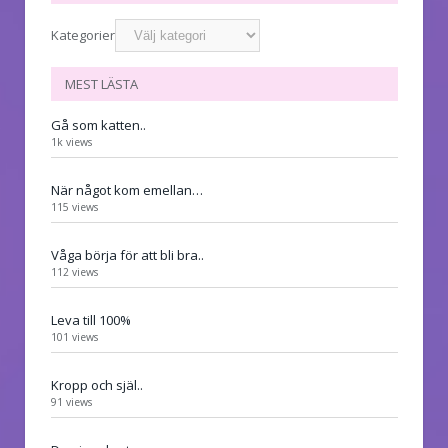
Kategorier
MEST LÄSTA
Gå som katten..
1k views
När något kom emellan…
115 views
Våga börja för att bli bra..
112 views
Leva till 100%
101 views
Kropp och själ..
91 views