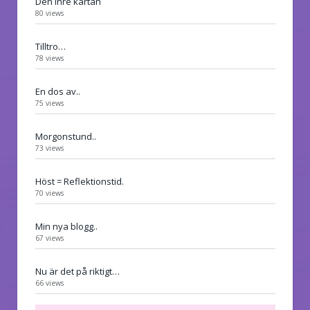
Den inre kartan
80 views
Tilltro…
78 views
En dos av..
75 views
Morgonstund..
73 views
Höst = Reflektionstid.
70 views
Min nya blogg..
67 views
Nu är det på riktigt…
66 views