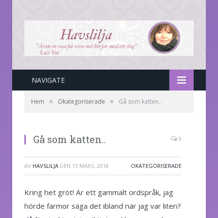
NAVIGATE
»
»
Hem
Okategoriserade
Gå som katten..
Gå som katten..
0
AV
HAVSLILJA
DEN
13 MARS, 2018
OKATEGORISERADE
Kring het gröt! Är ett gammalt ordspråk, jag
hörde farmor säga det ibland när jag var liten?